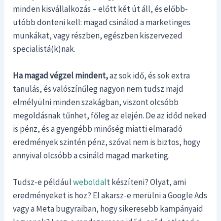
minden kisvállalkozás – előtt két út áll, és előbb-
utóbb dönteni kell: magad csinálod a marketinges
munkákat, vagy részben, egészben kiszervezed
specialistá(k)nak.
Ha magad végzel mindent,
az sok idő, és sok extra
tanulás, és valószínűleg nagyon nem tudsz majd
elmélyülni minden szakágban, viszont olcsóbb
megoldásnak tűnhet, főleg az elején. De az időd neked
is pénz, és a gyengébb minőség miatti elmaradó
eredmények szintén pénz, szóval nem is biztos, hogy
annyival olcsóbb a csináld magad marketing.
Tudsz-e például
weboldal
t készíteni? Olyat, ami
eredményeket is hoz? El akarsz-e merülni a Google Ads
vagy a Meta bugyraiban, hogy sikeresebb kampányaid