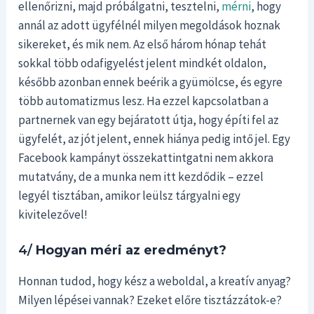
ellenőrizni, majd próbálgatni, tesztelni,
mérni
, hogy
annál az adott ügyfélnél milyen megoldások hoznak
sikereket, és mik nem. Az első három hónap tehát
sokkal több odafigyelést jelent mindkét oldalon,
később azonban ennek beérik a gyümölcse, és egyre
több automatizmus lesz. Ha ezzel kapcsolatban a
partnernek van egy bejáratott útja, hogy építi fel az
ügyfelét, az jót jelent, ennek hiánya pedig intő jel. Egy
Facebook kampányt összekattintgatni nem akkora
mutatvány, de a munka nem itt kezdődik – ezzel
legyél tisztában, amikor leülsz tárgyalni egy
kivitelezővel!
4/
Hogyan méri az eredményt?
Honnan tudod, hogy kész a weboldal, a kreatív anyag?
Milyen lépései vannak? Ezeket előre tisztázzátok-e?