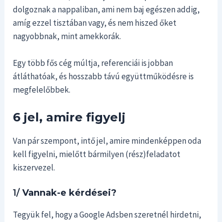
dolgoznak a nappaliban, ami nem baj egészen addig,
amíg ezzel tisztában vagy, és nem hiszed őket
nagyobbnak, mint amekkorák.
Egy több fős cég múltja, referenciái is jobban
átláthatóak, és hosszabb távú együttműködésre is
megfelelőbbek.
6 jel, amire figyelj
Van pár szempont, intő jel, amire mindenképpen oda
kell figyelni, mielőtt bármilyen (rész)feladatot
kiszervezel.
1/
Vannak-e kérdései?
Tegyük fel, hogy a Google Adsben szeretnél hirdetni,