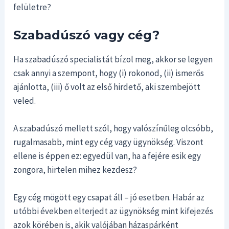
felületre?
Szabadúszó vagy cég?
Ha szabadúszó specialistát bízol meg, akkor se legyen
csak annyi a szempont, hogy (i) rokonod, (ii) ismerős
ajánlotta, (iii) ő volt az első hirdető, aki szembejött
veled.
A szabadúszó mellett szól, hogy valószínűleg olcsóbb,
rugalmasabb, mint egy cég vagy ügynökség. Viszont
ellene is éppen ez: egyedül van, ha a fejére esik egy
zongora, hirtelen mihez kezdesz?
Egy cég mögött egy csapat áll – jó esetben. Habár az
utóbbi években elterjedt az ügynökség mint kifejezés
azok körében is, akik valójában házaspárként