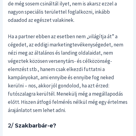
de még sosem csináltál ilyet, nem is akarsz ezzel a
nagyon speciális területtel foglalkozni, inkább
odaadod az egészet valakinek.
Ha a partner ebben az esetben nem „világítja át” a
cégedet, az eddigi marketingtevékenységedet, nem
nézi meg az általános és landing oldalaidat, nem
végeztek közösen versenytárs- és célközönség-
elemzést stb., hanem csak elkezdi futtatni a
kampányokat, ami ennyibe és ennyibe fog neked
kerülni – nos, akkor jól gondolod, ha azt érzed:
futószalagra kerültél. Menekülj még a megállapodás
előtt. Hiszen átfogó felmérés nélkül még egy értelmes
árajánlatot sem lehet adni.
2/
Szakbarbár-e?