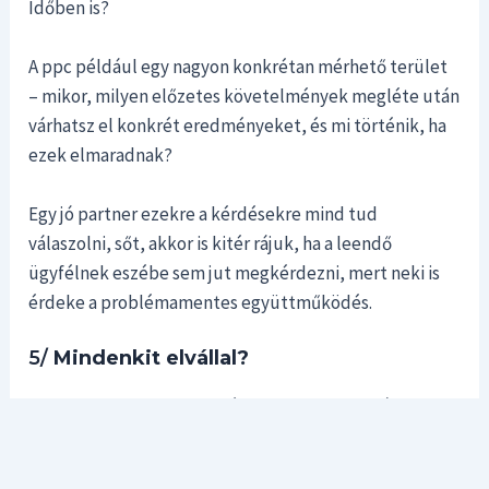
Időben is?
A ppc például egy nagyon konkrétan mérhető terület
– mikor, milyen előzetes követelmények megléte után
várhatsz el konkrét eredményeket, és mi történik, ha
ezek elmaradnak?
Egy jó partner ezekre a kérdésekre mind tud
válaszolni, sőt, akkor is kitér rájuk, ha a leendő
ügyfélnek eszébe sem jut megkérdezni, mert neki is
érdeke a problémamentes együttműködés.
5/
Mindenkit elvállal?
A magas szakmai szinten lévő partner kvalifikálja az
ügyfeleit, ami azt jelenti, hogy már régen túl van azon
a szinten, hogy minden mindegy, csak készíthessen