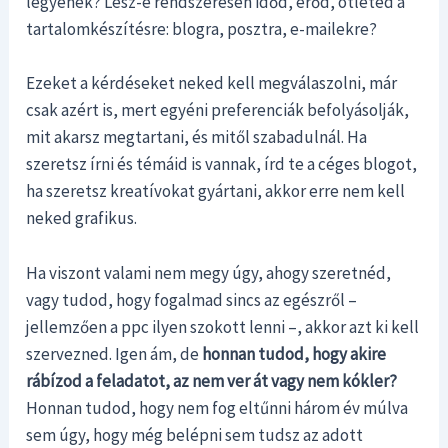
legyenek? Lesz-e rendszeresen időd, erőd, ötleted a
tartalomkészítésre: blogra, posztra, e-mailekre?
Ezeket a kérdéseket neked kell megválaszolni, már
csak azért is, mert egyéni preferenciák befolyásolják,
mit akarsz megtartani, és mitől szabadulnál. Ha
szeretsz írni és témáid is vannak, írd te a céges blogot,
ha szeretsz kreatívokat gyártani, akkor erre nem kell
neked grafikus.
Ha viszont valami nem megy úgy, ahogy szeretnéd,
vagy tudod, hogy fogalmad sincs az egészről –
jellemzően a ppc ilyen szokott lenni –, akkor azt ki kell
szervezned. Igen ám, de
honnan tudod, hogy akire
rábízod a feladatot, az nem ver át vagy nem kókler?
Honnan tudod, hogy nem fog eltűnni három év múlva
sem úgy, hogy még belépni sem tudsz az adott