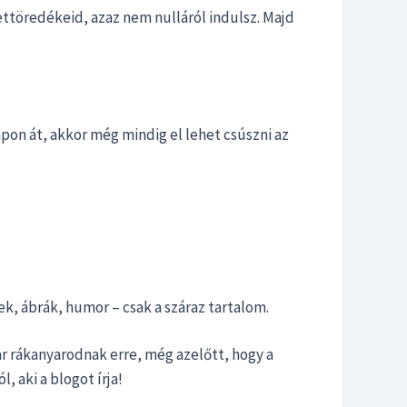
ettöredékeid, azaz nem nulláról indulsz. Majd
apon át, akkor még mindig el lehet csúszni az
ek, ábrák, humor – csak a száraz tartalom.
ar rákanyarodnak erre, még azelőtt, hogy a
, aki a blogot írja!