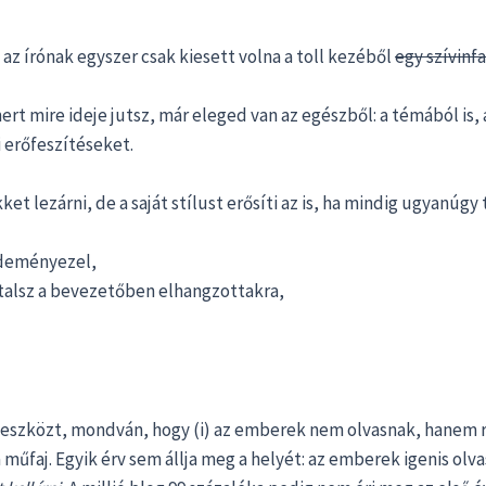
 az írónak egyszer csak kiesett volna a toll kezéből
egy szívinf
t mire ideje jutsz, már eleged van az egészből: a témából is, a
 erőfeszítéseket.
t lezárni, de a saját stílust erősíti az is, ha mindig ugyanúgy 
zdeményezel,
utalsz a bevezetőben elhangzottakra,
geszközt, mondván, hogy (i) az emberek nem olvasnak, hanem r
t a műfaj. Egyik érv sem állja meg a helyét: az emberek igenis ol