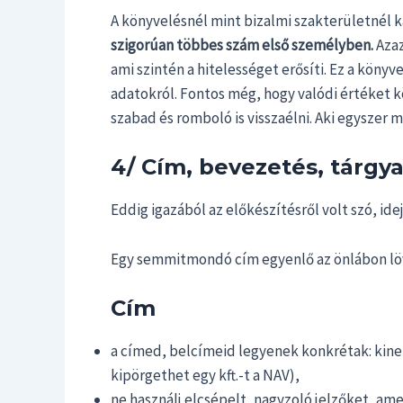
A könyvelésnél mint bizalmi szakterületnél ka
szigorúan többes szám első személyben.
Azaz
ami szintén a hitelességet erősíti. Ez a köny
adatokról. Fontos még, hogy valódi értéket k
szabad és romboló is visszaélni. Aki egyszer 
4/ Cím, bevezetés, tárgya
Eddig igazából az előkészítésről volt szó, ide
Egy semmitmondó cím egyenlő az önlábon löv
Cím
a címed, belcímeid legyenek konkrétak: kinek s
kipörgethet egy kft.-t a NAV),
ne használj elcsépelt, nagyzoló jelzőket, am