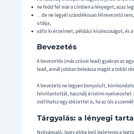
ne fedd fel már a címben a lényeget, azaz leg
…de ne legyél szándékosan félrevezető sem, 
utálja,
válts ki érzelmet, például kíváncsiságot, és a
Bevezetés
A bevezetés (más szóval lead) gyakran az egy
lead, annál jobban beleássa magát a többi rés
A bevezető ne legyen bonyolult, körmondatok
felvillantottál, használj érzelmi nyelvezet
indíthatsz egy idézettel is, ha az (és a személ
Tárgyalás: a lényegi tart
Nyilvánvaló, hogy ebbe kell beletenni a legt