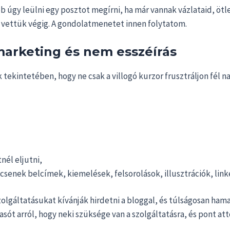
b úgy leülni egy posztot megírni, ha már vannak vázlataid, ötl
t vettük végig. A gondolatmenetet innen folytatom.
marketing és nem esszéírás
tekintetében, hogy ne csak a villogó kurzor frusztráljon fél n
nél eljutni,
ncsenek belcímek, kiemelések, felsorolások, illusztrációk, link
zolgáltatásukat kívánják hirdetni a bloggal, és túlságosan ham
ót arról, hogy neki szüksége van a szolgáltatásra, és pont attól