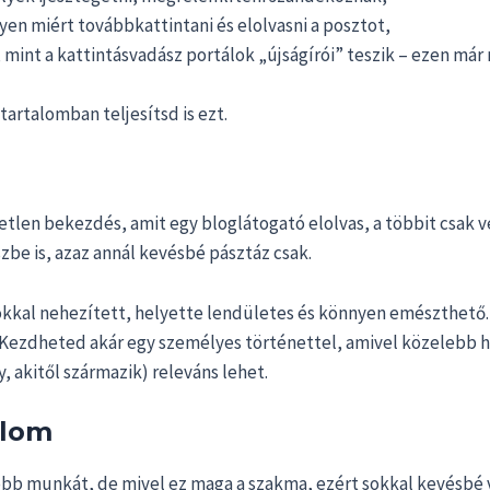
yen miért továbbkattintani és elolvasni a posztot,
mint a kattintásvadász portálok „újságírói” teszik – ezen má
 tartalomban teljesítsd is ezt.
etlen bekezdés, amit egy bloglátogató elolvas, a többit csak v
zbe is, azaz annál kevésbé pásztáz csak.
kal nehezített, helyette lendületes és könnyen emészthető. 
et. Kezdheted akár egy személyes történettel, amivel közelebb
y, akitől származik) releváns lehet.
alom
öbb munkát, de mivel ez maga a szakma, ezért sokkal kevésbé ve