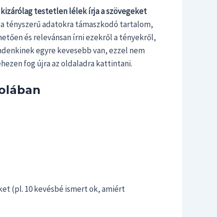
izárólag testetlen lélek írja a szövegeket
s a tényszerű adatokra támaszkodó tartalom,
hetően és relevánsan írni ezekről a tényekről,
mindenkinek egyre kevesebb van, ezzel nem
hezen fog újra az oldaladra kattintani.
kolában
ket (pl. 10 kevésbé ismert ok, amiért