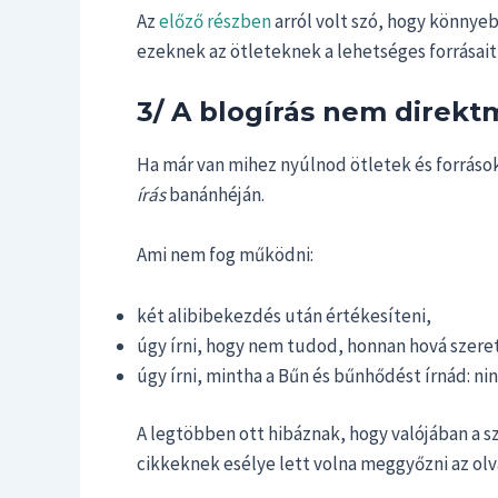
Az
előző részben
arról volt szó, hogy könnyeb
ezeknek az ötleteknek a lehetséges forrásai
3/ A blogírás nem direkt
Ha már van mihez nyúlnod ötletek és források 
írás
banánhéján.
Ami nem fog működni:
két alibibekezdés után értékesíteni,
úgy írni, hogy nem tudod, honnan hová szeret
úgy írni, mintha a Bűn és bűnhődést írnád: ni
A legtöbben ott hibáznak, hogy valójában a s
cikkeknek esélye lett volna meggyőzni az olvas