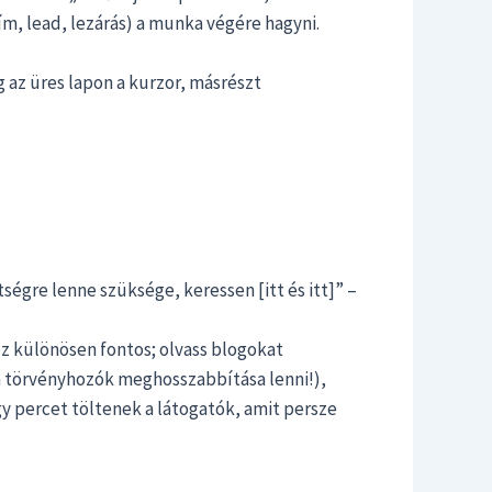
cím, lead, lezárás) a munka végére hagyni.
g az üres lapon a kurzor, másrészt
égre lenne szüksége, keressen [itt és itt]” –
ez különösen fontos; olvass blogokat
k a törvényhozók meghosszabbítása lenni!),
gy percet töltenek a látogatók, amit persze