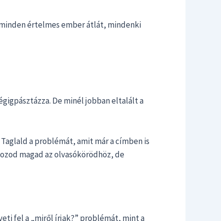
r minden értelmes ember átlát, mindenki
égigpásztázza. De minél jobban eltalált a
Taglald a problémát, amit már a címben is
 hozod magad az olvasókörödhöz, de
ti fel a „miről írjak?” problémát, mint a