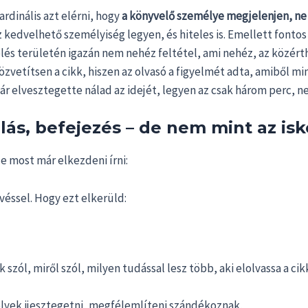
rdinális azt elérni, hogy
a könyvelő személye megjelenjen, ne k
 kedvelhető személyiség legyen, és hiteles is. Emellett fonto
velés területén igazán nem nehéz feltétel, ami nehéz, az közért
özvetítsen a cikk, hiszen az olvasó a figyelmét adta, amiből 
már elvesztegette nálad az idejét, legyen az csak három perc, ne
lás, befejezés – de nem mint az is
je most már elkezdeni írni:
éssel. Hogy ezt elkerüld:
zól, miről szól, milyen tudással lesz több, aki elolvassa a cik
elyek ijesztegetni, megfélemlíteni szándékoznak,