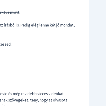
arktus miatt
.
z írásból is. Pedig elég lenne két jó mondat,
teszed:
övid és még rövidebb vicces videókat
vasnak szövegeket, tény, hogy az olvasott