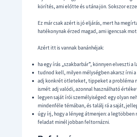
körítés, ami előtte és utána jön. Sokszor ezze
Ez már csak azért is jó eljárás, mert ha megí
hatékonynak érzed magad, ami igencsak moti
Azért itt is vannak banánhéjak:
ha egy írás „szakbarbár”, könnyen elveszti a l
tudnod kell, milyen mélységben akarsz írni 
adj konkrét ötleteket, tippeket a probléma m
ismét: adj valódi, azonnal használható értéke
legyen saját írói személyiséged: egy olyan ne
mindenféle témában, és találj rá a saját, jel
úgy írj, hogy a lényeg átmenjen: a legtöbbe
feladat minél jobban feltornázni.