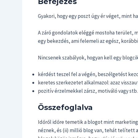
Befejezés
Gyakori, hogy egy poszt úgy ér véget, mint ha
A záró gondolatok eléggé mostoha terület, mer
egy bekezdés, ami felemeli az egész, korábbi
Nincsenek szabályok, hogyan kell egy blogcikke
kérdést teszel fel a végén, beszélgetést ke
keretes szerkezetet alkalmazol: azaz vissza
pozitív érzelmekkel zársz, motiváló vagy stb.
Összefoglalva
Időről időre temetik a blogot mint marketin
néznek, és (ii) millió blog van, tehát telítet