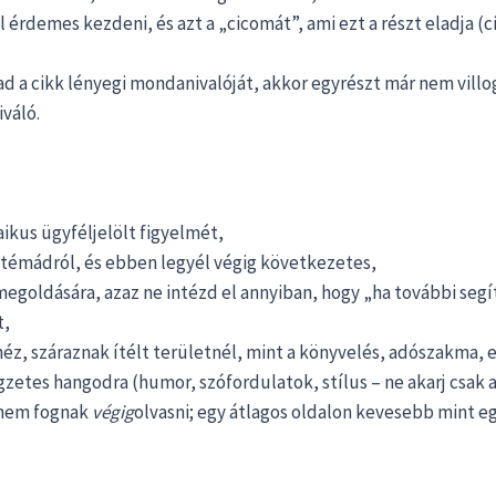
l érdemes kezdeni, és azt a „cicomát”, ami ezt a részt eladja (
rtad a cikk lényegi mondanivalóját, akkor egyrészt már nem villo
váló.
aikus ügyféljelölt figyelmét,
a témádról, és ebben legyél végig következetes,
egoldására, azaz ne intézd el annyiban, hogy „ha további segíts
t,
héz, száraznak ítélt területnél, mint a könyvelés, adószakma, 
legzetes hangodra (humor, szófordulatok, stílus – ne akarj csa
n nem fognak
végig
olvasni; egy átlagos oldalon kevesebb mint e