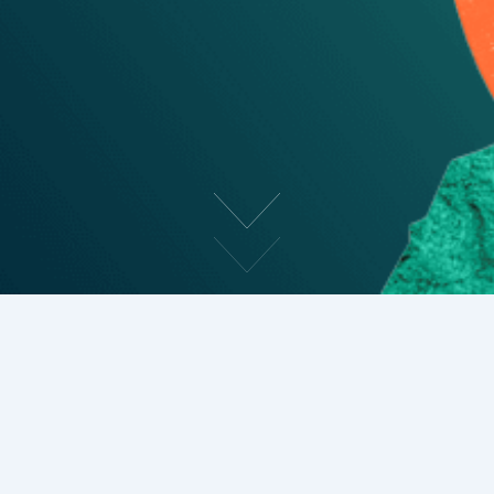
arculat
Minden olyan tudnivaló, amit nagy márkák
ún. arculati kézikönyvben, angolul